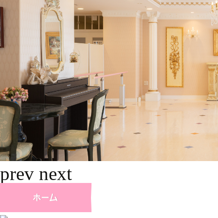
prev
next